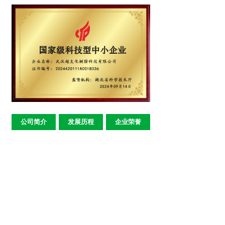
公司简介
发展历程
企业荣誉
LATEST NEWS
新闻动态
喜报｜热烈祝贺武汉超支化连续八年获评......
驰骋峡江揽胜景·携手筑梦启新章|武汉......
“橡”聚青岛，“塑”造新程 | 武汉......