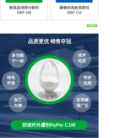
耐高温润滑分散剂
聚烯烃高效润滑剂
HBP-160
HBP-158
品质更优 销售夺冠
多功能
技术
于一体
先进
绿色
性价
环保
比高
加工
应用领
方便
域广泛
防玻纤外露剂HyPer C100